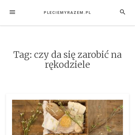
Przejdź
do
MENU
SZUKAJ
PLECIEMYRAZEM.PL
treści
Tag:
czy da się zarobić na
rękodziele