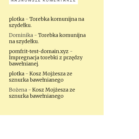
NAJNOWSZE KOMENTARZE
plotka
-
Torebka komunijna na
szydełku.
Dominika
-
Torebka komunijna
na szydełku.
pomfrit-test-domain.xyz
-
Impregnacja torebki z przędzy
bawełnianej.
plotka
-
Kosz Mojżesza ze
sznurka bawełnianego
Bożena
-
Kosz Mojżesza ze
sznurka bawełnianego