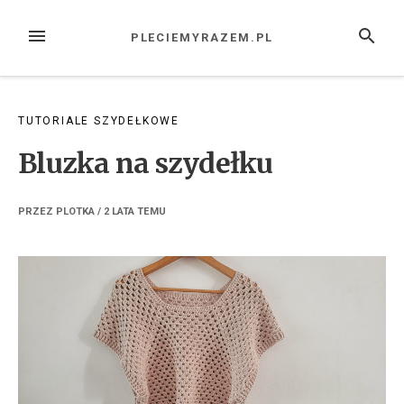
Przejdź
do
MENU
SZUKAJ
PLECIEMYRAZEM.PL
treści
TUTORIALE SZYDEŁKOWE
Bluzka na szydełku
PRZEZ
PLOTKA
/
2 LATA
TEMU