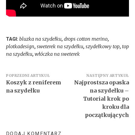
bluzka na szydełku
drops cotton merino
TAGI:
,
,
plotkadesign
sweterek na szydełku
szydełkowy top
top
,
,
,
na szydełku
włóczka na sweterek
,
Nawigacja
POPRZEDNI ARTYKUŁ
NASTĘPNY ARTYKUŁ
Koszyk z reniferem
Najprostsza opaska
wpisu
na szydełku
na szydełku –
Tutorial krok po
kroku dla
początkujących
DODAJ KOMENTARZ