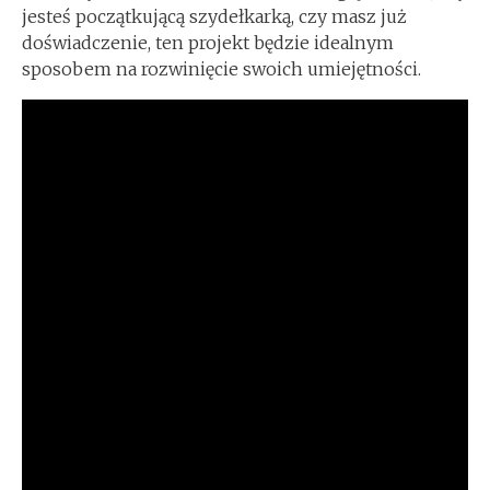
jesteś początkującą szydełkarką, czy masz już
doświadczenie, ten projekt będzie idealnym
sposobem na rozwinięcie swoich umiejętności.