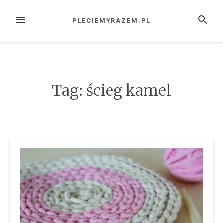
Przejdź
do
MENU
SZUKAJ
PLECIEMYRAZEM.PL
treści
Tag:
ścieg kamel