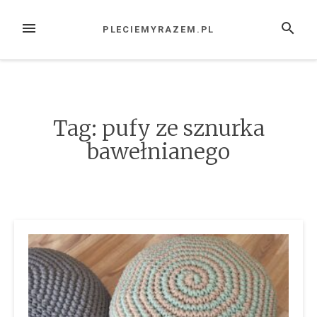
Przejdź
do
MENU
SZUKAJ
PLECIEMYRAZEM.PL
treści
Tag:
pufy ze sznurka
bawełnianego