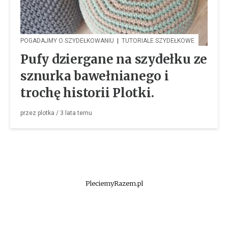
POGADAJMY O SZYDEŁKOWANIU
|
TUTORIALE SZYDEŁKOWE
Pufy dziergane na szydełku ze
sznurka bawełnianego i
trochę historii Plotki.
przez
plotka
/
3 lata
temu
PleciemyRazem.pl