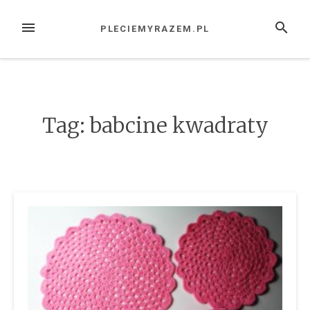
Przejdź
do
MENU
SZUKAJ
PLECIEMYRAZEM.PL
treści
Tag:
babcine kwadraty