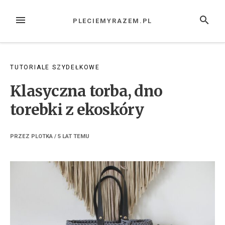
Przejdź
do
MENU
SZUKAJ
PLECIEMYRAZEM.PL
treści
TUTORIALE SZYDEŁKOWE
Klasyczna torba, dno
torebki z ekoskóry
PRZEZ
PLOTKA
/
5 LAT
TEMU