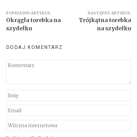
Nawigacja
POPRZEDNI ARTYKUŁ
NASTĘPNY ARTYKUŁ
Okrągła torebka na
Trójkątna torebka
wpisu
szydełku
na szydełku
DODAJ KOMENTARZ