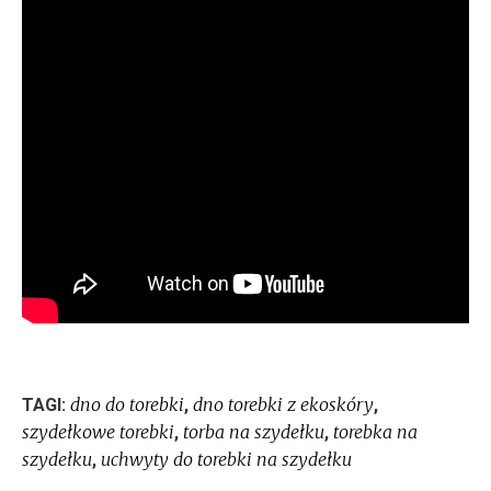
dno do torebki
dno torebki z ekoskóry
TAGI:
,
,
szydełkowe torebki
torba na szydełku
torebka na
,
,
szydełku
uchwyty do torebki na szydełku
,